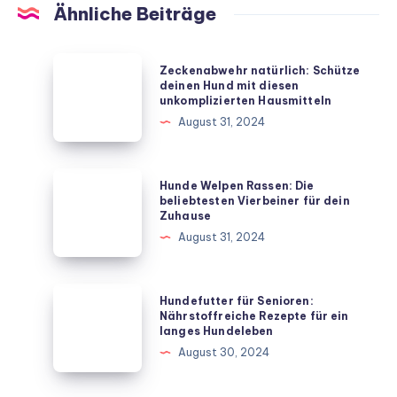
Ähnliche Beiträge
Zeckenabwehr
Zeckenabwehr natürlich: Schütze
natürlich:
deinen Hund mit diesen
unkomplizierten Hausmitteln
Schütze
August 31, 2024
deinen
Hund
mit
Hunde
Hunde Welpen Rassen: Die
diesen
Welpen
beliebtesten Vierbeiner für dein
Zuhause
unkomplizierten
Rassen:
August 31, 2024
Hausmitteln
Die
beliebtesten
Vierbeiner
Hundefutter
Hundefutter für Senioren:
für
für
Nährstoffreiche Rezepte für ein
langes Hundeleben
dein
Senioren:
August 30, 2024
Zuhause
Nährstoffreiche
Rezepte