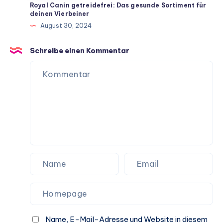
für
Royal Canin getreidefrei: Das gesunde Sortiment für
deinen Vierbeiner
ein
August 30, 2024
langes
Hundeleben
Schreibe einen Kommentar
Name, E-Mail-Adresse und Website in diesem