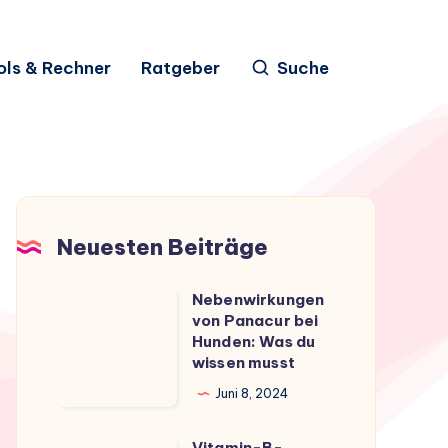
ols & Rechner
Ratgeber
Suche
Neuesten Beiträge
Nebenwirkungen
Nebenwirkungen
von Panacur bei
von
Hunden: Was du
Panacur
wissen musst
bei
Juni 8, 2024
Hunden:
Was
Vitamin-B-