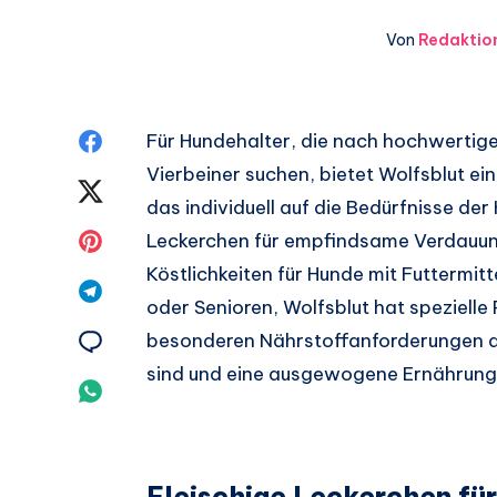
Von
Redaktio
Auf
Für Hundehalter, die nach hochwertigen
Vierbeiner suchen, bietet Wolfsblut ein
Facebook
Auf
das individuell auf die Bedürfnisse de
teilen.
Twitter
Auf
Leckerchen für empfindsame Verdauung
Köstlichkeiten für Hunde mit Futtermitt
teilen.
Pinterest
Auf
oder Senioren, Wolfsblut hat spezielle 
teilen.
Telegram
Auf
besonderen Nährstoffanforderungen de
sind und eine ausgewogene Ernährung 
teilen.
Email
Auf
teilen.
Whatsapp
teilen.
Fleischige Leckerchen f