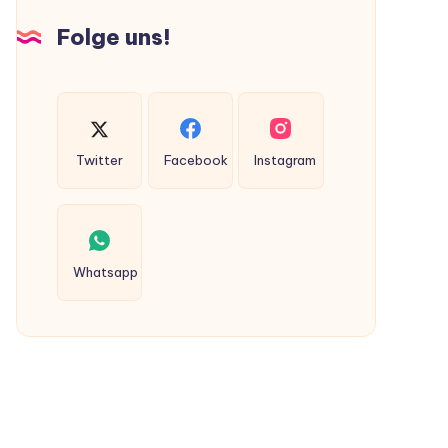
Hunden
Folge uns!
ausgeschieden
werden?
Twitter
Facebook
Instagram
Whatsapp