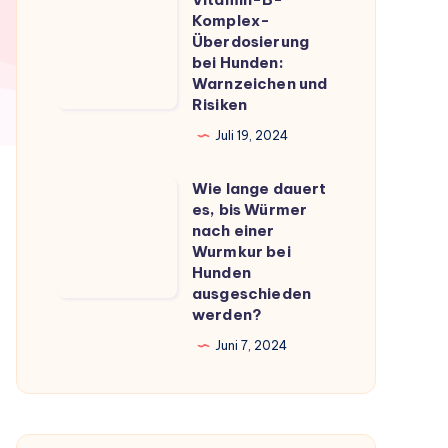
Vitamin-
du
Komplex-
B-
Überdosierung
wissen
Komplex-
bei Hunden:
musst
Warnzeichen und
Überdosierung
Risiken
bei
Juli 19, 2024
Hunden:
Warnzeichen
Wie lange dauert
Wie
und
es, bis Würmer
lange
Risiken
nach einer
dauert
Wurmkur bei
Hunden
es,
ausgeschieden
bis
werden?
Würmer
Juni 7, 2024
nach
einer
Wurmkur
bei