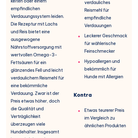
keiten oder einem
verdauliches
empfindlichen
Reismehl für
Verdauungssystem leiden.
empfindliche
Die Rezeptur mit Lachs
Verdauungen
und Reis bietet eine
Leckerer Geschmack
ausgewogene
für wählerische
Nährstoffversorgung mit
Feinschmecker
wertvollen Omega-3-
Hypoallergen und
Fettsäuren für ein
bekömmlich für
glänzendes Fell und leicht
Hunde mit Allergien
verdaulichem Reismehl für
eine bekömmliche
Verdauung. Zwar ist der
Kontra
Preis etwas höher, doch
die Qualität und
Etwas teurerer Preis
Verträglichkeit
im Vergleich zu
überzeugen viele
ähnlichen Produkten
Hundehalter. Insgesamt