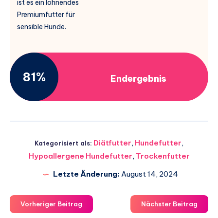
ist es ein lohnendes
Premiumfutter für
sensible Hunde.
81%
Endergebnis
Diätfutter
,
Hundefutter
,
Kategorisiert als:
Hypoallergene Hundefutter
,
Trockenfutter
Letzte Änderung:
August 14, 2024
Vorheriger Beitrag
Nächster Beitrag