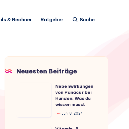
ols & Rechner
Ratgeber
Suche
Neuesten Beiträge
Nebenwirkungen
Nebenwirkungen
von Panacur bei
von
Hunden: Was du
Panacur
wissen musst
bei
Juni 8, 2024
Hunden:
Was
Vitamin-B-