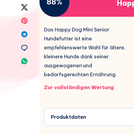
88%
Happ
Facebook
Auf
teilen.
Twitter
Auf
Das Happy Dog Mini Senior
teilen.
Pinterest
Auf
Hundefutter ist eine
teilen.
Telegram
Auf
empfehlenswerte Wahl für ältere,
kleinere Hunde dank seiner
teilen.
Email
Auf
ausgewogenen und
teilen.
Whatsapp
bedarfsgerechten Ernährung.
teilen.
Zur vollständigen Wertung
Produktdaten