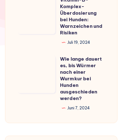
Vitamin-
du
Komplex-
B-
Überdosierung
wissen
Komplex-
bei Hunden:
musst
Warnzeichen und
Überdosierung
Risiken
bei
Juli 19, 2024
Hunden:
Warnzeichen
Wie lange dauert
Wie
und
es, bis Würmer
lange
Risiken
nach einer
dauert
Wurmkur bei
Hunden
es,
ausgeschieden
bis
werden?
Würmer
Juni 7, 2024
nach
einer
Wurmkur
bei