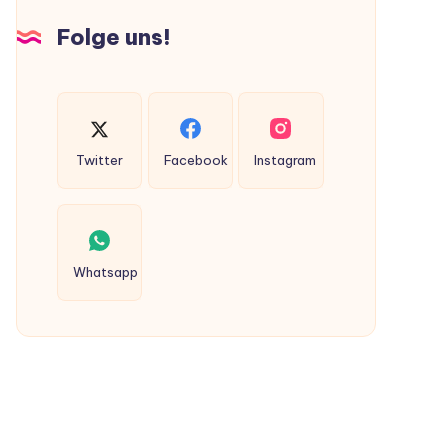
Hunden
Folge uns!
ausgeschieden
werden?
Twitter
Facebook
Instagram
Whatsapp