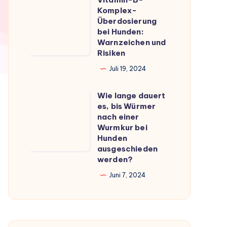
Vitamin-
du
Komplex-
B-
Überdosierung
wissen
Komplex-
bei Hunden:
musst
Warnzeichen und
Überdosierung
Risiken
bei
Juli 19, 2024
Hunden:
Warnzeichen
Wie lange dauert
Wie
und
es, bis Würmer
lange
Risiken
nach einer
dauert
Wurmkur bei
Hunden
es,
ausgeschieden
bis
werden?
Würmer
Juni 7, 2024
nach
einer
Wurmkur
bei