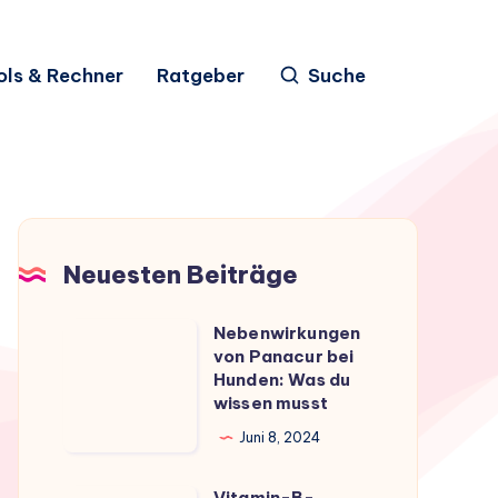
ols & Rechner
Ratgeber
Suche
Neuesten Beiträge
Nebenwirkungen
Nebenwirkungen
von Panacur bei
von
Hunden: Was du
Panacur
wissen musst
bei
Juni 8, 2024
Hunden:
Was
Vitamin-B-