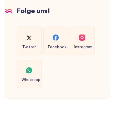
Hunden
Folge uns!
ausgeschieden
werden?
Twitter
Facebook
Instagram
Whatsapp