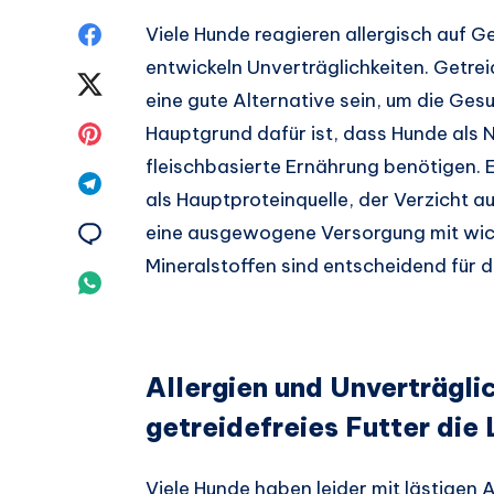
Auf
Viele Hunde reagieren allergisch auf G
entwickeln Unverträglichkeiten. Getrei
Facebook
Auf
eine gute Alternative sein, um die Gesu
teilen.
Twitter
Auf
Hauptgrund dafür ist, dass Hunde als 
fleischbasierte Ernährung benötigen. 
teilen.
Pinterest
Auf
als Hauptproteinquelle, der Verzicht 
teilen.
Telegram
Auf
eine ausgewogene Versorgung mit wic
Mineralstoffen sind entscheidend für 
teilen.
Email
Auf
teilen.
Whatsapp
teilen.
Allergien und Unverträgl
getreidefreies Futter die
Viele Hunde haben leider mit lästigen A