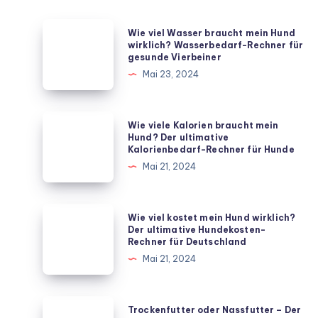
Wie
Wie viel Wasser braucht mein Hund
viel
wirklich? Wasserbedarf-Rechner für
gesunde Vierbeiner
Wasser
Mai 23, 2024
braucht
mein
Hund
Wie
Wie viele Kalorien braucht mein
wirklich?
viele
Hund? Der ultimative
Kalorienbedarf-Rechner für Hunde
Wasserbedarf-
Kalorien
Mai 21, 2024
Rechner
braucht
für
mein
gesunde
Hund?
Wie
Wie viel kostet mein Hund wirklich?
Vierbeiner
Der
viel
Der ultimative Hundekosten-
Rechner für Deutschland
ultimative
kostet
Mai 21, 2024
Kalorienbedarf-
mein
Rechner
Hund
für
wirklich?
Trockenfutter
Trockenfutter oder Nassfutter – Der
Hunde
Der