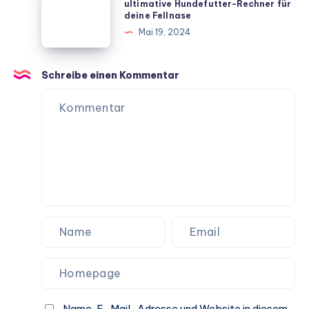
oder
ultimative Hundefutter-Rechner für
deine Fellnase
ultimative
Nassfutter
Mai 19, 2024
Hundekosten-
–
Rechner
Der
für
ultimative
Schreibe einen Kommentar
Deutschland
Hundefutter-
Rechner
für
deine
Fellnase
Name, E-Mail-Adresse und Website in diesem